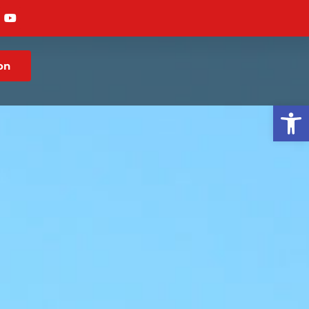
on
Op